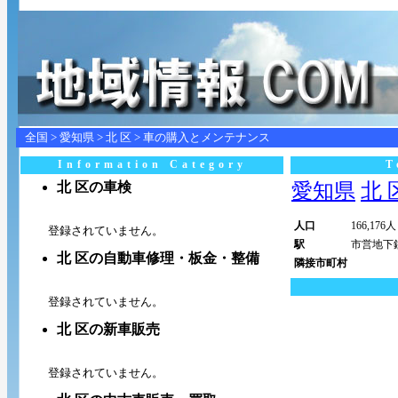
全国
>
愛知県
>
北 区
> 車の購入とメンテナンス
Information Category
T
北 区の車検
愛知県
北 区
人口
166,176人
登録されていません。
駅
市営地下
北 区の自動車修理・板金・整備
隣接市町村
登録されていません。
北 区の新車販売
登録されていません。