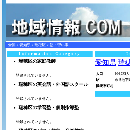
全国
>
愛知県
>
瑞穂区
> 塾・習い事
Information Category
T
瑞穂区の家庭教師
愛知県
瑞穂区
人口
104,735人
登録されていません。
駅
市営地下
瑞穂区の英会話・外国語スクール
隣接市町村
登録されていません。
瑞穂区の学習塾・個別指導塾
登録されていません。