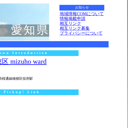
お知らせ
地域情報COMについて
情報掲載申請
相互リンク
愛知県
相互リンク募集
プライバシーについて
own Introduction
 mizuho ward
鉄桜通線穂積区役所駅
Pickup! Link