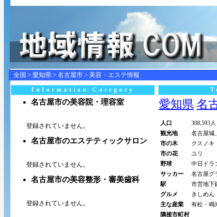
全国
>
愛知県
>
名古屋市
> 美容・エステ情報
Information Category
T
名古屋市の美容院・理容室
愛知県
名古屋
人口
308,593人
登録されていません。
観光地
名古屋城
名古屋市のエステティックサロン
市の木
クスノキ
市の花
ユリ
野球
中日ドラ
登録されていません。
サッカー
名古屋グ
名古屋市の美容整形・審美歯科
駅
市営地下
グルメ
きしめん
登録されていません。
主な産業
有松・鳴
隣接市町村