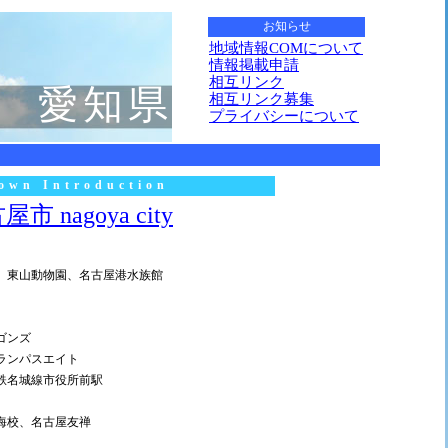
お知らせ
地域情報COMについて
情報掲載申請
相互リンク
愛知県
相互リンク募集
プライバシーについて
own Introduction
市 nagoya city
、東山動物園、名古屋港水族館
ゴンズ
ランパスエイト
鉄名城線市役所前駅
海校、名古屋友禅