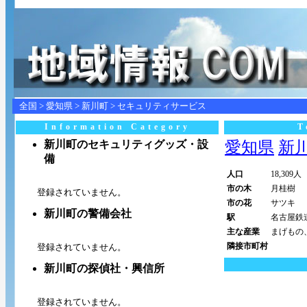
全国
>
愛知県
>
新川町
> セキュリティサービス
Information Category
T
新川町のセキュリティグッズ・設
愛知県
新川町
備
人口
18,309人
市の木
月桂樹
登録されていません。
市の花
サツキ
新川町の警備会社
駅
名古屋鉄
主な産業
まげもの
隣接市町村
登録されていません。
新川町の探偵社・興信所
登録されていません。