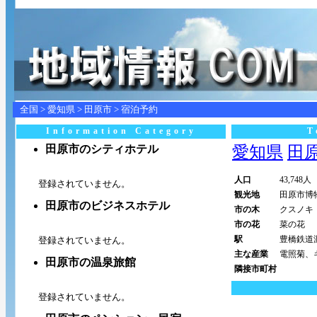
全国
>
愛知県
>
田原市
> 宿泊予約
Information Category
T
田原市のシティホテル
愛知県
田原市
人口
43,748人
登録されていません。
観光地
田原市博
田原市のビジネスホテル
市の木
クスノキ
市の花
菜の花
駅
豊橋鉄道
登録されていません。
主な産業
電照菊、
田原市の温泉旅館
隣接市町村
登録されていません。