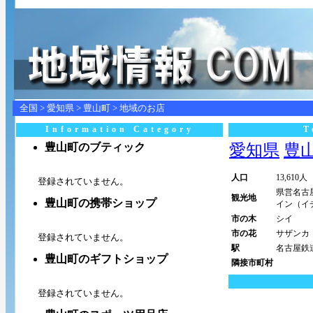
全国
>
愛知県
>
豊山町
> 地域のお店
Information Category
T
豊山町のブティック
愛知県
豊山町
人口
13,610人
登録されていません。
県営名古
観光地
豊山町の携帯ショップ
イン（イ
市の木
シイ
市の花
サザンカ
登録されていません。
駅
名古屋鉄
豊山町のギフトショップ
隣接市町村
登録されていません。