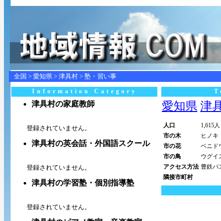
全国
>
愛知県
>
津具村
> 塾・習い事
Information Category
T
津具村の家庭教師
愛知県
津具村
人口
1,615人
登録されていません。
市の木
ヒノキ
津具村の英会話・外国語スクール
市の花
ベニド
市の鳥
ウグイ
アクセス方法
豊鉄バ
登録されていません。
隣接市町村
津具村の学習塾・個別指導塾
登録されていません。